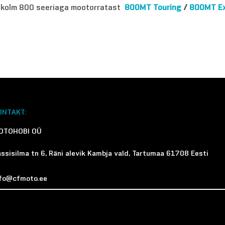
 kolm 800 seeriaga mootorratast
800MT Touring
/
800MT Ex
ONTAKT:
OTOHOBI OÜ
ssisilma tn 6, Räni alevik Kambja vald, Tartumaa 61708 Eesti
nfo@cfmoto.ee
372 749 3391