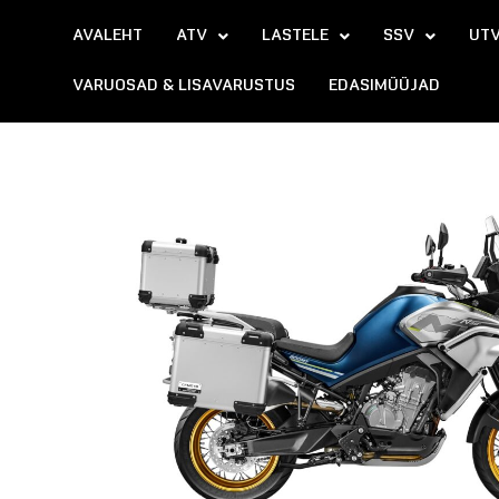
Skip
to
AVALEHT
ATV
LASTELE
SSV
UT
content
VARUOSAD & LISAVARUSTUS
EDASIMÜÜJAD