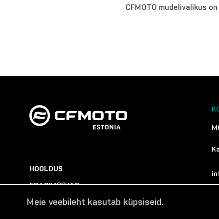
CFMOTO mudelivalikus on
K
M
Ka
HOOLDUS
i
EDASIMÜÜJAD
+
Meie veebileht kasutab küpsiseid.
VARUOSAD