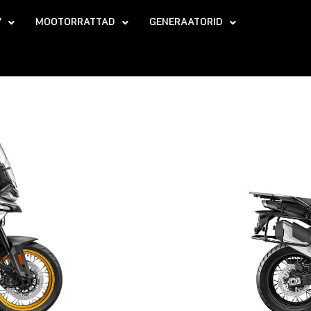
V
MOOTORRATTAD
GENERAATORID
CFMOTO 800 seeria mootorrattad